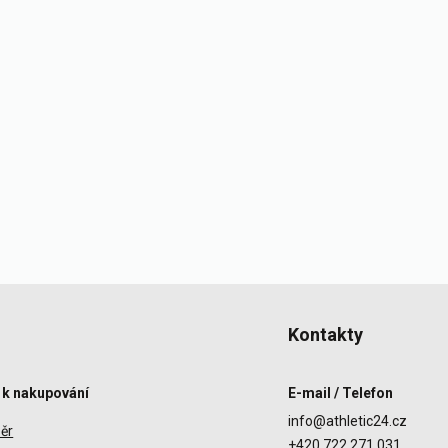
Kontakty
 k nakupování
E-mail / Telefon
info@athletic24.cz
ěr
+420 722 271 031