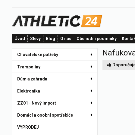
Úvod
Slevy
Blog
O nás
Obchodní podmínky
Konta
Nafukova
Chovatelské potřeby
Doporučuj
Trampolíny
Dům a zahrada
Elektronika
ZZ01 - Nový import
Domácí a osobní spotřebiče
VÝPRODEJ