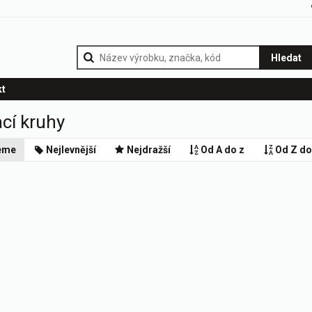
Hledat
kt
cí kruhy
eme
Nejlevnější
Nejdražší
Od A do z
Od Z do