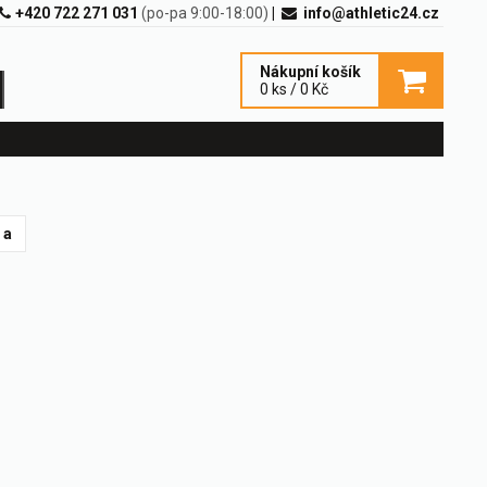
+420 722 271 031
(po-pa 9:00-18:00)
|
info@athletic24.cz
Nákupní košík
0 ks / 0 Kč
 a