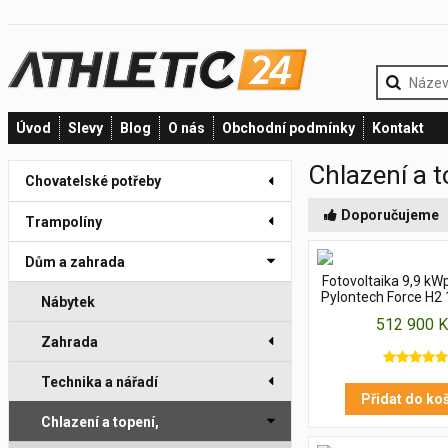
Úvod
Slevy
Blog
O nás
Obchodní podmínky
Kontakt
Chlazení a t
Chovatelské potřeby
Doporučujeme
Trampolíny
Dům a zahrada
Fotovoltaika 9,9 kWp
Pylontech Force H2
Nábytek
512 900 K
Zahrada
Technika a nářadí
Přidat do ko
Chlazení a topení,