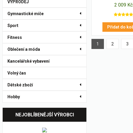
VÝPRODEJ
2 009 Kč
Gymnastické míče
Sport
Přidat do ko
Fitness
1
2
3
Oblečení a móda
Kancelářské vybavení
Volný čas
Dětské zboží
Hobby
NEJOBLÍBENĚJŠÍ VÝROBCI