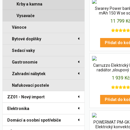
fotovoltaika
Krby a kamna
Swarey Power ban
mAh 150 W se so
Vysavače
panelem
11 799 K
Vánoce
Bytové doplňky
Přidat do ko
Sedací vaky
Gastronomie
Carruzzo Elektrický
radiátor ,sloupový
Zahradní nábytek
2000W
1 939 Kč
Nafukovací postele
ZZ01 - Nový import
Přidat do ko
Elektronika
Domácí a osobní spotřebiče
POWERMAT PM-GK
Elektrický konvek