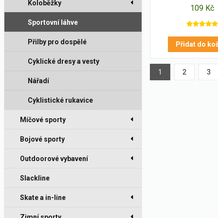
Koloběžky
109 Kč
Sportovní láhve
Přilby pro dospělé
Přidat do ko
Cyklické dresy a vesty
1
2
3
Nářadí
Cyklistické rukavice
Míčové sporty
Bojové sporty
Outdoorové vybavení
Slackline
Skate a in-line
Zimní sporty