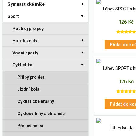
Gymnastické míče
Láhev SPORT s hub
Sport
126 Kč
Postroj pro psy
Horolezectví
Přidat do ko
Vodní sporty
Cyklistika
Láhev SPORT s hub
Přilby pro děti
126 Kč
Jízdní kola
Cyklistické brašny
Přidat do ko
Cyklosvítilny a chrániče
Příslušenství
Láhev Isostar 