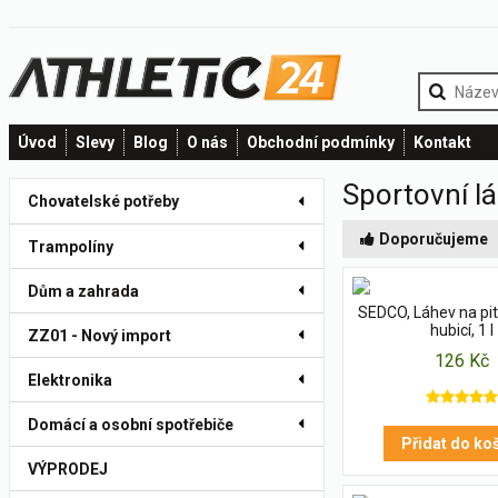
Úvod
Slevy
Blog
O nás
Obchodní podmínky
Kontakt
Sportovní l
Chovatelské potřeby
Doporučujeme
Trampolíny
Dům a zahrada
SEDCO, Láhev na pi
hubicí, 1 l
ZZ01 - Nový import
126 Kč
Elektronika
Domácí a osobní spotřebiče
Přidat do ko
VÝPRODEJ