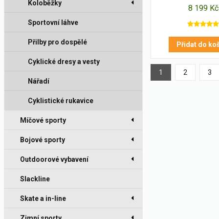
Koloběžky
8 199 Kč
Sportovní láhve
Přilby pro dospělé
Přidat do ko
Cyklické dresy a vesty
1
2
3
Nářadí
Cyklistické rukavice
Míčové sporty
Bojové sporty
Outdoorové vybavení
Slackline
Skate a in-line
Zimní sporty