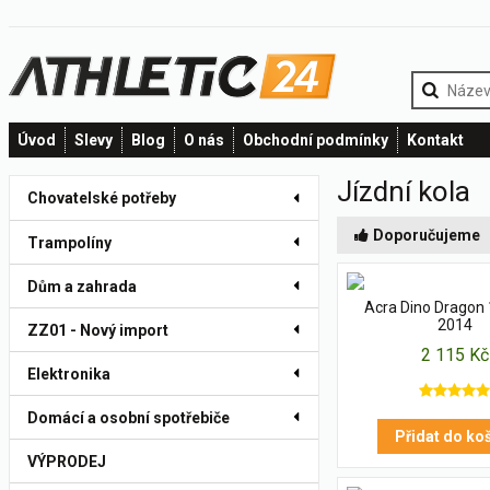
Úvod
Slevy
Blog
O nás
Obchodní podmínky
Kontakt
Jízdní kola
Chovatelské potřeby
Doporučujeme
Trampolíny
Dům a zahrada
Acra Dino Dragon
2014
ZZ01 - Nový import
2 115 Kč
Elektronika
Domácí a osobní spotřebiče
Přidat do ko
VÝPRODEJ