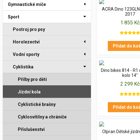
Gymnastické míče
ACRA Dino 123GLN 
2017
Sport
1 855 Kč
Postroj pro psy
Horolezectví
Přidat do ko
Vodní sporty
Cyklistika
Dino bikes 814 - R1
kolo 14"
Přilby pro děti
2 299 Kč
Jízdní kola
Cyklistické brašny
Přidat do ko
Cyklosvítilny a chrániče
Příslušenství
Olpran Dětské jízdn