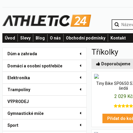
Úvod
Slevy
Blog
O nás
Obchodní podmínky
Kontakt
Tříkolky
Dům a zahrada
Doporučujeme
Domácí a osobní spotřebiče
Elektronika
Tiny Bike SP0650 S
šedá
Trampolíny
2 029 Kč
VÝPRODEJ
Gymnastické míče
Přidat do ko
Sport