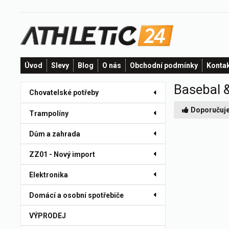
Úvod
Slevy
Blog
O nás
Obchodní podmínky
Konta
Basebal &
Chovatelské potřeby
Doporučuj
Trampolíny
Dům a zahrada
ZZ01 - Nový import
Elektronika
Domácí a osobní spotřebiče
VÝPRODEJ