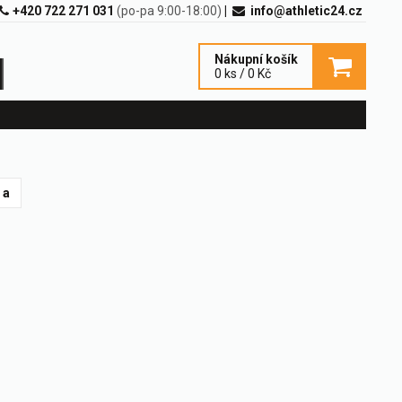
+420 722 271 031
(po-pa 9:00-18:00)
|
info@athletic24.cz
Nákupní košík
0 ks / 0 Kč
 a