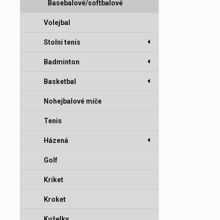
míče
Basebalové/softbalové
Volejbal
rukavice
Stolní tenis
Badminton
Basketbal
Nohejbalové míče
Tenis
Házená
Golf
Kriket
Kroket
Kuželky