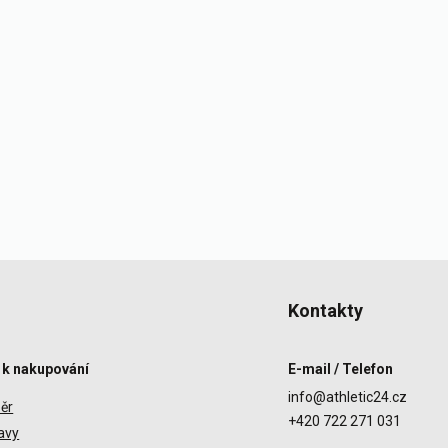
Kontakty
 k nakupování
E-mail / Telefon
info@athletic24.cz
ěr
+420 722 271 031
avy