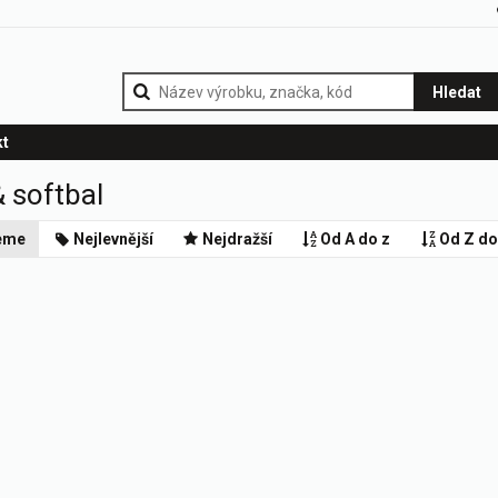
Hledat
kt
 softbal
eme
Nejlevnější
Nejdražší
Od A do z
Od Z do