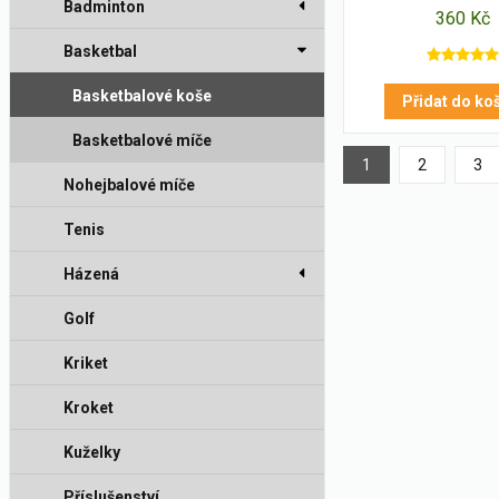
SEDCO
Badminton
360 Kč
Basketbal
Basketbalové koše
Přidat do ko
Basketbalové míče
1
2
3
Nohejbalové míče
Tenis
Házená
Golf
Kriket
Kroket
Kuželky
Příslušenství