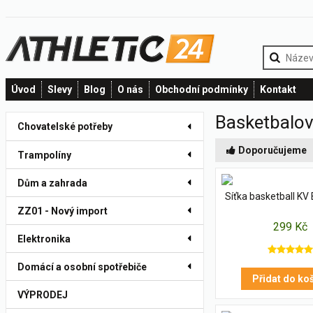
Úvod
Slevy
Blog
O nás
Obchodní podmínky
Kontakt
Basketbalov
Chovatelské potřeby
Doporučujeme
Trampolíny
Dům a zahrada
Síťka basketball K
ZZ01 - Nový import
299 Kč
Elektronika
Domácí a osobní spotřebiče
Přidat do ko
VÝPRODEJ