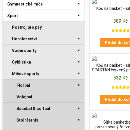
Gymnastické míče
Koš na basket + s
Sport
389 Kč
Postroj pro psy
Horolezectví
Přidat do ko
Vodní sporty
Cyklistika
Koš na basket + s
SPARTAN červený p
Míčové sporty
45 cm
532 Kč
Florbal
Volejbal
Přidat do ko
Basebal & softbal
Stolní tenis
Síťka basketb
pozinkovaný řetíz