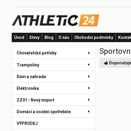
Úvod
Slevy
Blog
O nás
Obchodní podmínky
Konta
Sportovní
Chovatelské potřeby
Doporučuj
Trampolíny
Dům a zahrada
Elektronika
ZZ01 - Nový import
Domácí a osobní spotřebiče
VÝPRODEJ