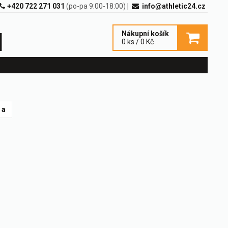
+420 722 271 031
(po-pa 9:00-18:00)
|
info@athletic24.cz
Nákupní košík
0 ks / 0 Kč
 a