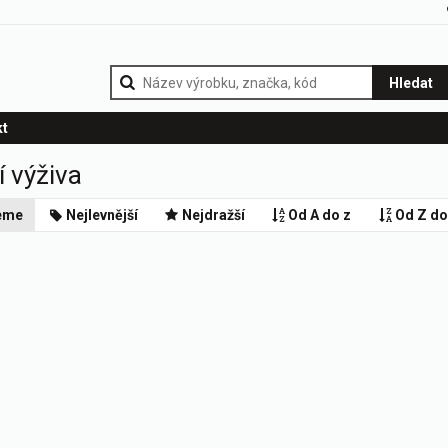
Hledat
kt
 výživa
eme
Nejlevnější
Nejdražší
Od A do z
Od Z do