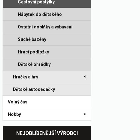
Cestovní postýlky
Nábytek do dětského
pokoje
Ostatní doplňky a vybavení
Suché bazény
Hrací podložky
Dětské ohrádky
Hračky a hry
Dětské autosedačky
Volný čas
Hobby
NEJOBLÍBENĚJŠÍ VÝROBCI