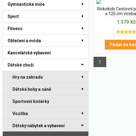
Gymnastické míče
Rickokids Cestovní p
x 125 cm víceb
Sport
1 379 Kč
Fitness
Oblečení a móda
Přidat do ko
Kancelářské vybavení
1
Dětské zboží
Hry na zahradu
Dětské boby a sáně
Sportovní kočárky
Vozítka
Dětský nábytek a vybavení