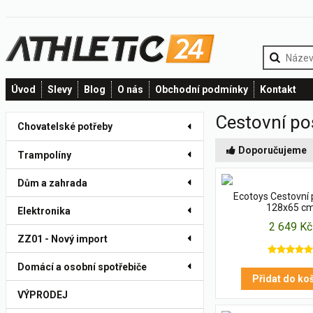
Úvod
Slevy
Blog
O nás
Obchodní podmínky
Kontakt
Cestovní po
Chovatelské potřeby
Doporučujeme
Trampolíny
Dům a zahrada
Ecotoys Cestovní 
128x65 c
Elektronika
2 649 Kč
ZZ01 - Nový import
Domácí a osobní spotřebiče
Přidat do ko
VÝPRODEJ