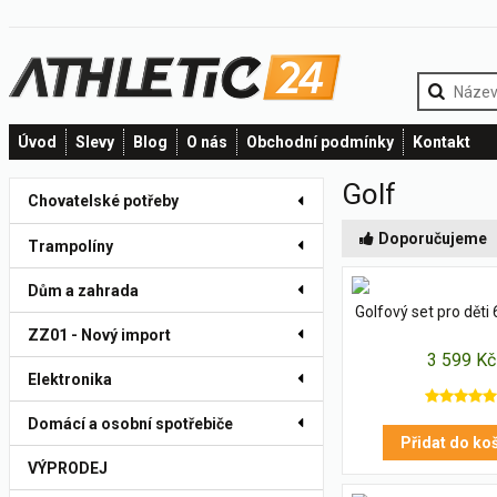
Úvod
Slevy
Blog
O nás
Obchodní podmínky
Kontakt
Golf
Chovatelské potřeby
Doporučujeme
Trampolíny
Dům a zahrada
Golfový set pro děti 
ZZ01 - Nový import
3 599 Kč
Elektronika
Domácí a osobní spotřebiče
Přidat do ko
VÝPRODEJ