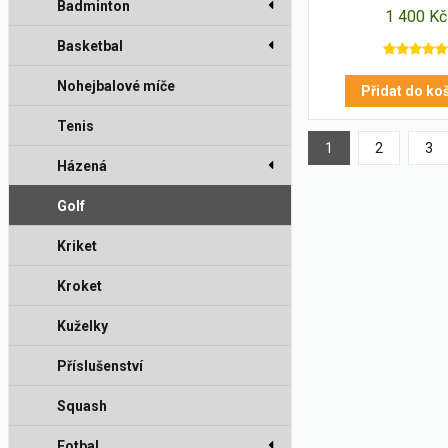
Badminton
1 400 Kč
Basketbal
Nohejbalové míče
Přidat do ko
Tenis
1
2
3
Házená
Golf
Kriket
Kroket
Kuželky
Příslušenství
Squash
Fotbal