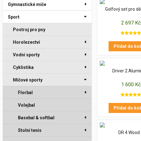
Gymnastické míče
Golfový set pro dět
Sport
2 697 Kč
Postroj pro psy
Horolezectví
Přidat do ko
Vodní sporty
Cyklistika
Driver 2 Alum
Míčové sporty
1 600 Kč
Florbal
Volejbal
Přidat do ko
Basebal & softbal
Stolní tenis
DR 4 Wood