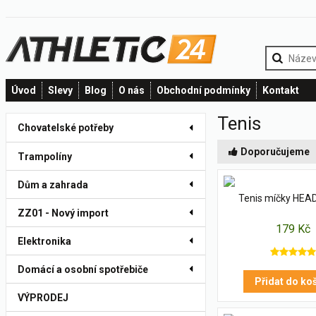
Úvod
Slevy
Blog
O nás
Obchodní podmínky
Kontakt
Tenis
Chovatelské potřeby
Doporučujeme
Trampolíny
Dům a zahrada
Tenis míčky HEA
ZZ01 - Nový import
179 Kč
Elektronika
Domácí a osobní spotřebiče
Přidat do ko
VÝPRODEJ