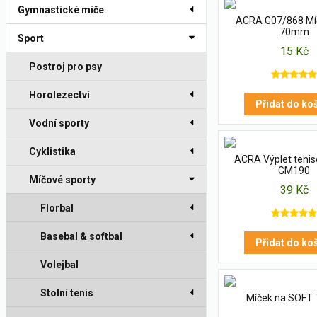
Gymnastické míče
ACRA G07/868 Mí
70mm
Sport
15 Kč
Postroj pro psy
Horolezectví
Přidat do ko
Vodní sporty
Cyklistika
ACRA Výplet teni
GM190
Míčové sporty
39 Kč
Florbal
Basebal & softbal
Přidat do ko
Volejbal
Stolní tenis
Míček na SOFT 