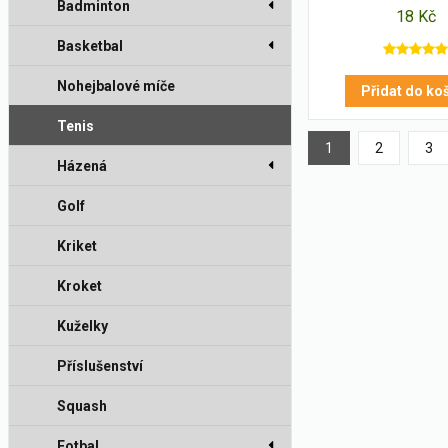
Badminton
18 Kč
Basketbal
Nohejbalové míče
Přidat do ko
Tenis
1
2
3
Házená
Golf
Kriket
Kroket
Kuželky
Příslušenství
Squash
Fotbal