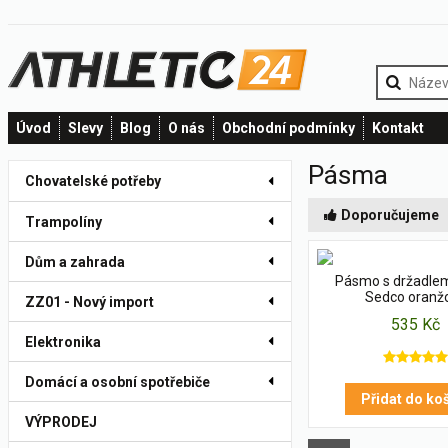
Úvod
Slevy
Blog
O nás
Obchodní podmínky
Kontakt
Pásma
Chovatelské potřeby
Doporučujeme
Trampolíny
Dům a zahrada
Pásmo s držadle
Sedco oranž
ZZ01 - Nový import
535 Kč
Elektronika
Domácí a osobní spotřebiče
Přidat do ko
VÝPRODEJ