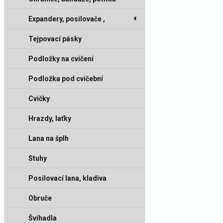
Expandery, posilovače ,
gumy
Tejpovací pásky
Podložky na cvičení
Podložka pod cvičební
stroj
Cvičky
Hrazdy, laťky
Lana na šplh
Stuhy
Posilovací lana, kladiva
Obruče
Švihadla