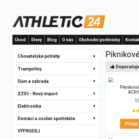
Úvod
Slevy
Blog
O nás
Obchodní podmínky
Konta
Piknikové
Chovatelské potřeby
Doporučuj
Trampolíny
Dům a zahrada
Piknikov
ACRY
ZZ01 - Nový import
1
Elektronika
Domácí a osobní spotřebiče
Přidat
VÝPRODEJ