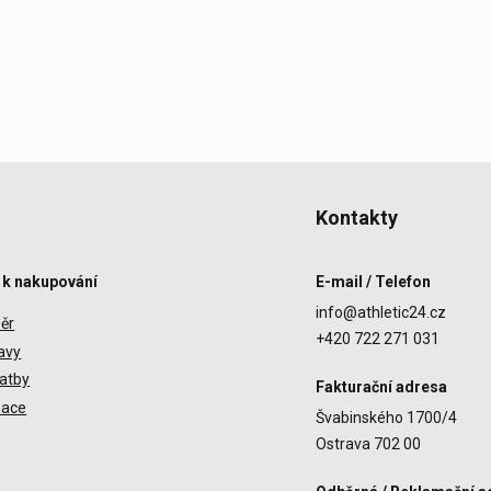
Kontakty
 k nakupování
E-mail / Telefon
info@athletic24.cz
ěr
+420 722 271 031
avy
atby
Fakturační adresa
zace
Švabinského 1700/4
Ostrava 702 00