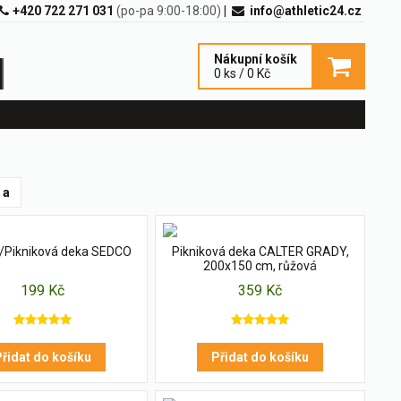
+420 722 271 031
(po-pa 9:00-18:00)
|
info@athletic24.cz
Nákupní košík
0 ks / 0 Kč
 a
/Pikniková deka SEDCO
Pikniková deka CALTER GRADY,
200x150 cm, růžová
199 Kč
359 Kč
řidat do košíku
Přidat do košíku