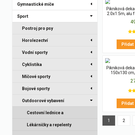
Gymnastické míče
Pikniková dek
2.0x1.5m, alu 
Sport
4
Postroj pro psy
Horolezectví
Přidat
Vodní sporty
Cyklistika
Pikniková dek
150x130 cm, 
Míčové sporty
2
Bojové sporty
Outdoorové vybavení
Přidat
Cestovní lednice a
1
2
termotašky
Lékárničky a repelenty