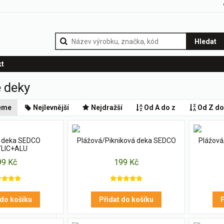
Hledat
kt
 deky
eme
Nejlevnější
Nejdražší
Od A do z
Od Z do
á deka SEDCO
Plážová/Pikniková deka SEDCO
Plážová
LIC+ALU
99 Kč
199 Kč
 do košíku
Přidat do košíku
P