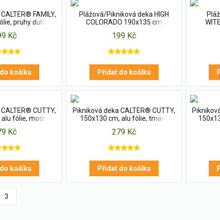
a CALTER® FAMILY,
Plážová/Pikniková deka HIGH
Pláž
fólie, pruhy duhové
COLORADO 190x135 cm
WIT
99 Kč
199 Kč
 do košíku
Přidat do košíku
P
a CALTER® CUTTY,
Pikniková deka CALTER® CUTTY,
Pikniko
alu fólie, modrá
150x130 cm, alu fólie, tmavě
150x13
modrá
79 Kč
279 Kč
 do košíku
Přidat do košíku
P
3