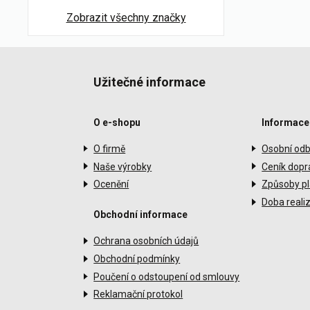
Zobrazit všechny značky
Užitečné informace
O e-shopu
Informace
O firmě
Osobní odb
Naše výrobky
Ceník dopr
Ocenění
Způsoby pl
Doba reali
Obchodní informace
Ochrana osobních údajů
Obchodní podmínky
Poučení o odstoupení od smlouvy
Reklamační protokol