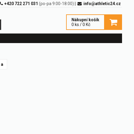
+420 722 271 031
(po-pa 9:00-18:00)
|
info@athletic24.cz
Nákupní košík
0 ks / 0 Kč
 a