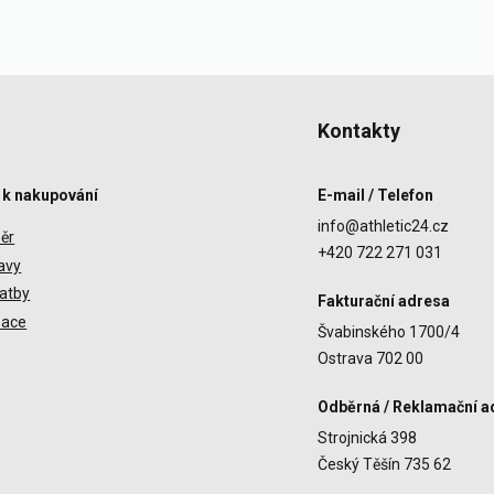
Kontakty
 k nakupování
E-mail / Telefon
info@athletic24.cz
ěr
+420 722 271 031
avy
atby
Fakturační adresa
zace
Švabinského 1700/4
Ostrava 702 00
Odběrná / Reklamační a
Strojnická 398
Český Těšín 735 62