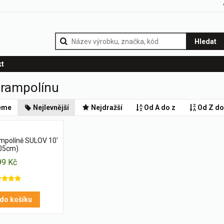
Hledat
kt
trampolínu
eme
Nejlevnější
Nejdražší
Od A do z
Od Z do
ampolíně SULOV 10'
05cm)
99 Kč
 do košíku