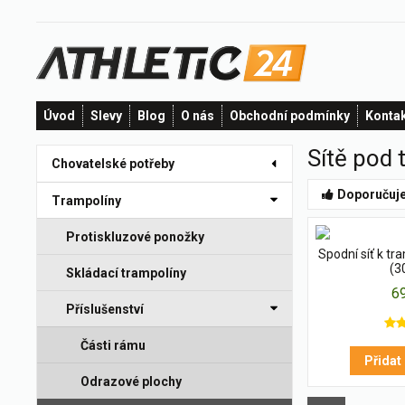
Úvod
Slevy
Blog
O nás
Obchodní podmínky
Konta
Sítě pod 
Chovatelské potřeby
Doporučuj
Trampolíny
Protiskluzové ponožky
Spodní síť k tr
(3
Skládací trampolíny
6
Příslušenství
Části rámu
Přidat
Odrazové plochy