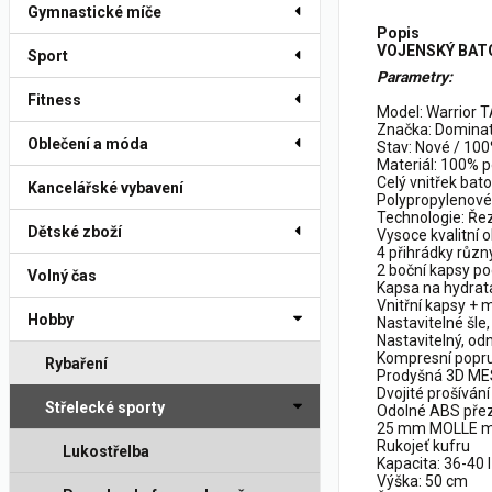
Gymnastické míče
Popis
VOJENSKÝ BAT
Sport
Parametry:
Fitness
Model: Warrior 
Značka: Dominat
Oblečení a móda
Stav: Nové / 100
Materiál: 100% 
Celý vnitřek bat
Kancelářské vybavení
Polypropylenové 
Technologie: Ře
Dětské zboží
Vysoce kvalitní 
4 přihrádky různý
2 boční kapsy p
Volný čas
Kapsa na hydrat
Vnitřní kapsy + 
Hobby
Nastavitelné šle
Nastavitelný, od
Kompresní popr
Rybaření
Prodyšná 3D MES
Dvojité prošívání
Střelecké sporty
Odolné ABS pře
25 mm MOLLE mo
Rukojeť kufru
Lukostřelba
Kapacita: 36-40 l
Výška: 50 cm