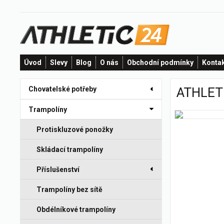
Úvod
Slevy
Blog
O nás
Obchodní podmínky
Konta
Chovatelské potřeby
ATHLETI
Trampolíny
Protiskluzové ponožky
Skládací trampolíny
Příslušenství
Trampolíny bez sítě
Obdélníkové trampolíny