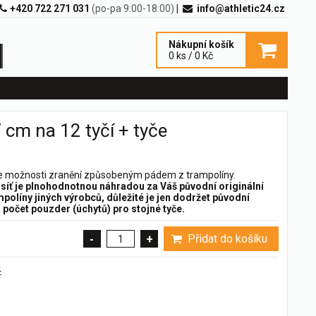
+420 722 271 031
(po-pa 9:00-18:00)
|
info@athletic24.cz
Nákupní košík
0 ks / 0 Kč
cm na 12 tyčí + tyče
te možnosti zranění způsobeným pádem z trampolíny.
síť je plnohodnotnou náhradou za Váš původní originální
rampolíny jiných výrobců, důležité je jen dodržet původní
a počet pouzder (úchytů) pro stojné tyče.
Přidat do košíku
-
+
4