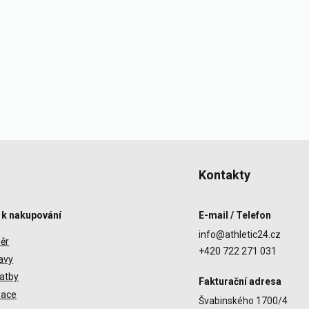
Kontakty
 k nakupování
E-mail / Telefon
info@athletic24.cz
ěr
+420 722 271 031
avy
atby
Fakturační adresa
zace
Švabinského 1700/4