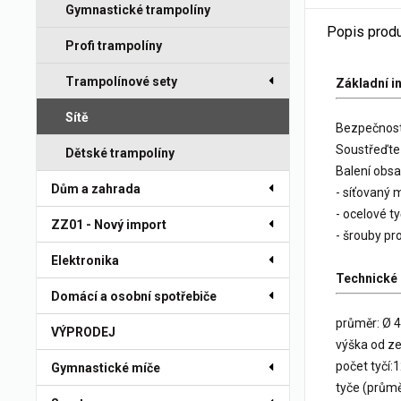
Gymnastické trampolíny
Popis prod
Profi trampolíny
Trampolínové sety
Základní i
Sítě
Bezpečnostn
Soustřeďte 
Dětské trampolíny
Balení obsa
Dům a zahrada
- síťovaný 
- ocelové ty
ZZ01 - Nový import
- šrouby pr
Elektronika
Technické 
Domácí a osobní spotřebiče
průměr:
Ø 
VÝPRODEJ
výška od 
počet tyčí:
Gymnastické míče
tyče (průmě