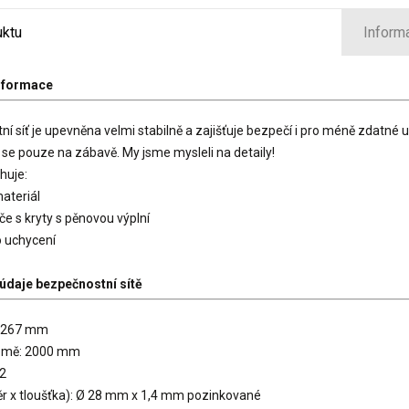
uktu
Inform
nformace
í síť je upevněna velmi stabilně a zajišťuje bezpečí i pro méně zdatné 
se pouze na zábavě. My jsme mysleli na detaily!
huje:
materiál
če s kryty s pěnovou výplní
o uchycení
údaje bezpečnostní sítě
4267 mm
země: 2000 mm
12
r x tloušťka):
Ø
28 mm x 1,4 mm pozinkované