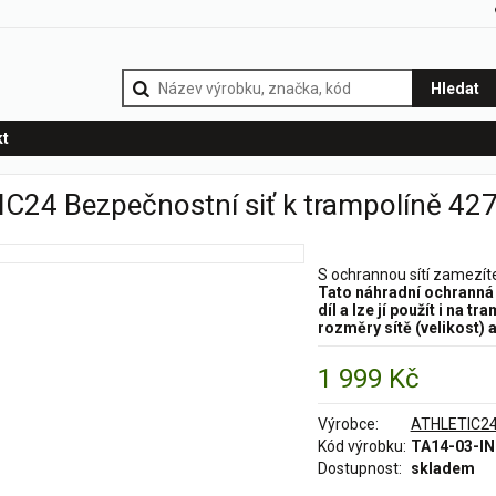
Hledat
kt
C24 Bezpečnostní siť k trampolíně 427 
S ochrannou sítí zamezí
Tato náhradní ochranná 
díl a lze jí použít i na t
rozměry sítě (velikost) 
1 999 Kč
Výrobce:
ATHLETIC2
Kód výrobku:
TA14-03-IN
Dostupnost:
skladem